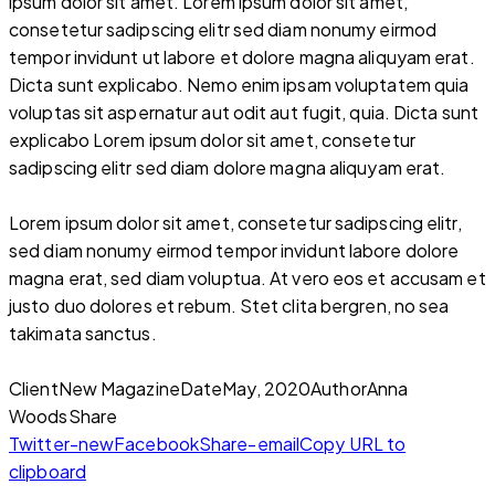
ipsum dolor sit amet. Lorem ipsum dolor sit amet,
consetetur sadipscing elitr sed diam nonumy eirmod
tempor invidunt ut labore et dolore magna aliquyam erat.
Dicta sunt explicabo. Nemo enim ipsam voluptatem quia
voluptas sit aspernatur aut odit aut fugit, quia. Dicta sunt
explicabo Lorem ipsum dolor sit amet, consetetur
sadipscing elitr sed diam dolore magna aliquyam erat.
Lorem ipsum dolor sit amet, consetetur sadipscing elitr,
sed diam nonumy eirmod tempor invidunt labore dolore
magna erat, sed diam voluptua. At vero eos et accusam et
justo duo dolores et rebum. Stet clita bergren, no sea
takimata sanctus.
Client
New Magazine
Date
May, 2020
Author
Anna
Woods
Share
Twitter-new
Facebook
Share-email
Copy URL to
clipboard