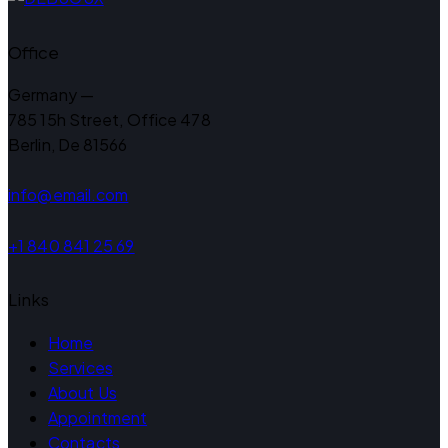
Office
Germany —
785 15h Street, Office 478
Berlin, De 81566
info@email.com
+1 840 841 25 69
Links
Home
Services
About Us
Appointment
Contacts