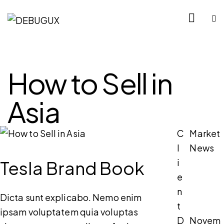
How to Sell in
Asia
C
Market
l
News
i
Tesla Brand Book
e
n
Dicta sunt explicabo. Nemo enim
t
ipsam voluptatem quia voluptas
D
Novem