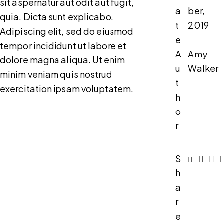
sit aspernatur aut odit aut fugit,
a
ber,
quia. Dicta sunt explicabo.
t
2019
Adipiscing elit, sed do eiusmod
e
tempor incididunt ut labore et
A
Amy
dolore magna aliqua. Ut enim
u
Walker
minim veniam quis nostrud
t
exercitation ipsam voluptatem.
h
o
r
S
h
a
r
e