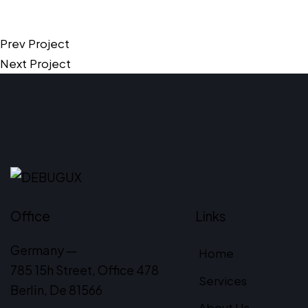
Prev Project
Next Project
Office
Links
Germany —
Home
785 15h Street, Office 478
Services
Berlin, De 81566
About Us