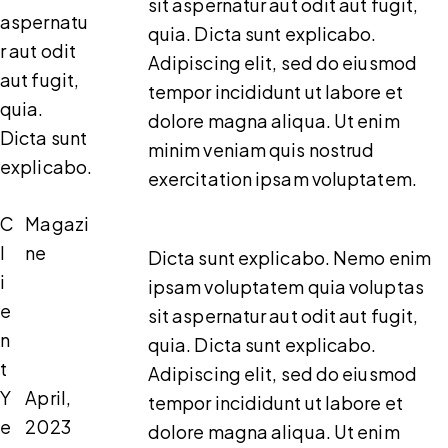
sit aspernatur aut odit aut fugit,
aspernatu
quia. Dicta sunt explicabo.
r aut odit
Adipiscing elit, sed do eiusmod
aut fugit,
tempor incididunt ut labore et
quia.
dolore magna aliqua. Ut enim
Dicta sunt
minim veniam quis nostrud
explicabo.
exercitation ipsam voluptatem.
C
Magazi
l
ne
Dicta sunt explicabo. Nemo enim
i
ipsam voluptatem quia voluptas
e
sit aspernatur aut odit aut fugit,
n
quia. Dicta sunt explicabo.
t
Adipiscing elit, sed do eiusmod
Y
April,
tempor incididunt ut labore et
e
2023
dolore magna aliqua. Ut enim