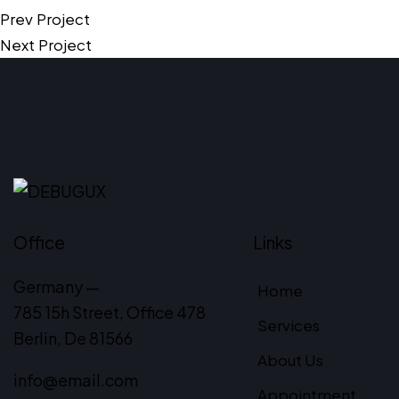
Prev Project
Next Project
Office
Links
Germany —
Home
785 15h Street, Office 478
Services
Berlin, De 81566
About Us
info@email.com
Appointment