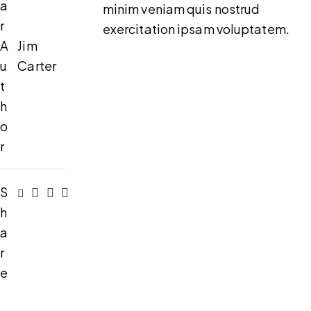
a
minim veniam quis nostrud
r
exercitation ipsam voluptatem.
A
Jim
u
Carter
t
h
o
r
S
h
a
r
e