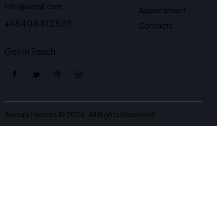
info@email.com
Appointment
+1 840 841 25 69
Contacts
Get in Touch
AncoraThemes
© 2026. All Rights Reserved.