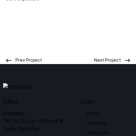
Prev Project
Next Project
Office
Links
Germany —
Home
785 15h Street, Office 478
Services
Berlin, De 81566
About Us