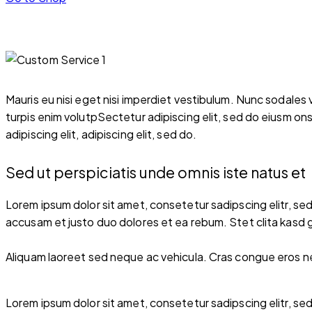
55.00
Mauris eu nisi eget nisi imperdiet vestibulum. Nunc sodales v
turpis enim volutpSectetur adipiscing elit, sed do eiusm ons
adipiscing elit, adipiscing elit, sed do.
Sed ut perspiciatis unde omnis iste natus et
Lorem ipsum dolor sit amet, consetetur sadipscing elitr, s
accusam et justo duo dolores et ea rebum. Stet clita kasd 
Aliquam laoreet sed neque ac vehicula. Cras congue eros nec 
Lorem ipsum dolor sit amet, consetetur sadipscing elitr, s