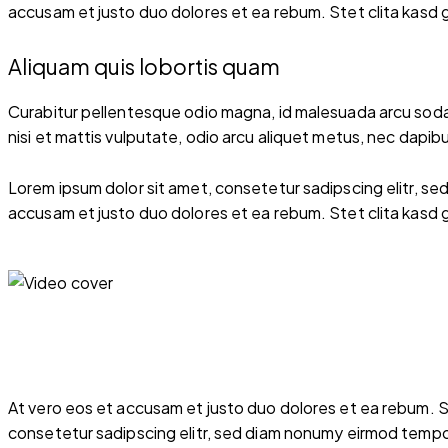
accusam et justo duo dolores et ea rebum. Stet clita kasd 
Aliquam quis lobortis quam
Curabitur pellentesque odio magna, id malesuada arcu soda
nisi et mattis vulputate, odio arcu aliquet metus, nec dapibus
Lorem ipsum dolor sit amet, consetetur sadipscing elitr, s
accusam et justo duo dolores et ea rebum. Stet clita kasd 
At vero eos et accusam et justo duo dolores et ea rebum. S
consetetur sadipscing elitr, sed diam nonumy eirmod tempor