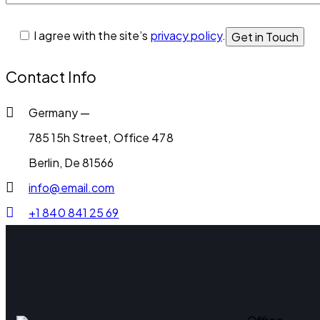
I agree with the site’s
privacy policy
.
Contact Info
Germany —
785 15h Street, Office 478
Berlin, De 81566
info@email.com
+1 840 841 25 69