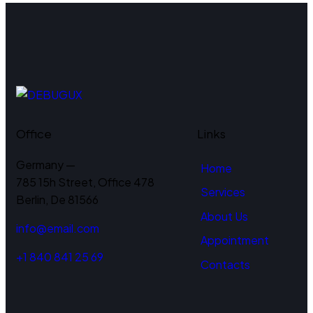
Office
Links
Germany —
Home
785 15h Street, Office 478
Services
Berlin, De 81566
About Us
info@email.com
Appointment
+1 840 841 25 69
Contacts