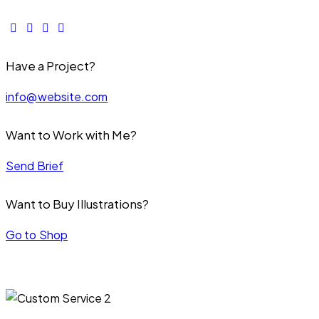
Have a Project?
info@website.com
Want to Work with Me?
Send Brief
Want to Buy Illustrations?
Go to Shop
60.00