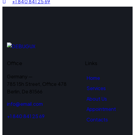
+1 840 841 25 69
Office
Links
Germany —
Home
785 15h Street, Office 478
Services
Berlin, De 81566
About Us
info@email.com
Appointment
+1 840 841 25 69
Contacts