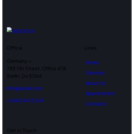
Office
Links
Germany —
Home
785 15h Street, Office 478
Services
Berlin, De 81566
About Us
info@email.com
Appointment
+1 840 841 25 69
Contacts
Get in Touch